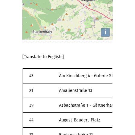
i
[Translate to English:]
43
Am Kirschberg 4 - Galerie Stockwerk
21
Amalienstraße 13
39
Asbachstraße 1 - Gärtnerhaus
44
August-Baudert-Platz
13
Bauhausstraße 11