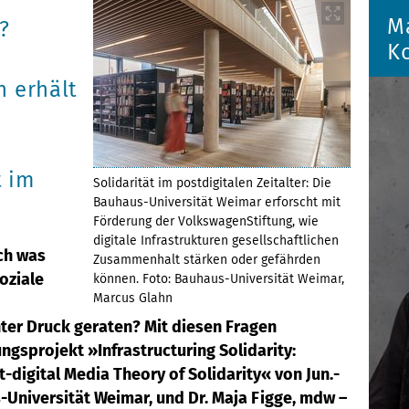
M
?
K
n erhält
t im
Solidarität im postdigitalen Zeitalter: Die
Bauhaus-Universität Weimar erforscht mit
Förderung der VolkswagenStiftung, wie
digitale Infrastrukturen gesellschaftlichen
och was
Zusammenhalt stärken oder gefährden
oziale
können. Foto: Bauhaus-Universität Weimar,
Marcus Glahn
ter Druck geraten? Mit diesen Fragen
ngsprojekt »Infrastructuring Solidarity:
-digital Media Theory of Solidarity« von Jun.-
s-Universität Weimar, und Dr. Maja Figge, mdw –