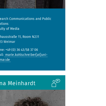
earch Communications and Public
ations
ulty of Media
hausstraße 11, Room N2.11
23 Weimar
ne: +49 (0) 36 43/58 37 06
il:
marie.kohlschreiber[at]uni-
mar.de
ina Meinhardt