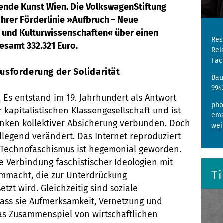
lende Kunst Wien. Die VolkswagenStiftung
hrer Förderlinie »Aufbruch – Neue
 und Kulturwissenschaften« über einen
Res
esamt 332.321 Euro.
Rel
Fac
usforderung der Solidarität
Bau
994
: Es entstand im 19. Jahrhundert als Antwort
pho
 kapitalistischen Klassengesellschaft und ist
ema
nken kollektiver Absicherung verbunden. Doch
wei
dlegend verändert. Das Internet reproduziert
– Technofaschismus ist hegemonial geworden.
 Verbindung faschistischer Ideologien mit
T
ormmacht, die zur Unterdrückung
tzt wird. Gleichzeitig sind soziale
dass sie Aufmerksamkeit, Vernetzung und
as Zusammenspiel von wirtschaftlichen