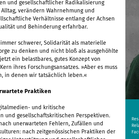
ren und gesellschaftlicher Radikalisierung
n Alltag, verändern Wahrnehmung und
lschaftliche Verhältnisse entlang der Achsen
ualität und Behinderung erfahrbar.
mmer schwerer, Solidarität als materielle
orge zu denken und nicht bloß als ausgehöhlte
etzt ein belastbares, gutes Konzept von
n Kern ihres Forschungsansatzes. »Aber es muss
, in denen wir tatsächlich leben.«
rwartete Praktiken
gitalmedien- und kritische
n und gesellschaftskritischen Perspektiven.
Res
nach unerwarteten Fehlern, Zufällen und
Rel
ulturen: nach zeitgenössischen Praktiken der
Fac