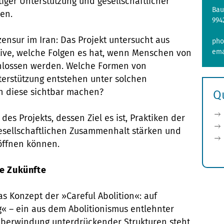
tiger Unterstützung und gesellschaftlicher
Bau
en.
994
tzensur im Iran: Das Projekt untersucht aus
pho
tive, welche Folgen es hat, wenn Menschen von
ema
chlossen werden. Welche Formen von
terstützung entstehen unter solchen
h diese sichtbar machen?
Q
es Projekts, dessen Ziel es ist, Praktiken der
e gesellschaftlichen Zusammenhalt stärken und
öffnen können.
re Zukünfte
as Konzept der »Careful Abolition«: auf
« – ein aus dem Abolitionismus entlehnter
 Überwindung unterdrückender Strukturen steht,