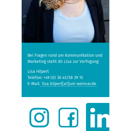
Bei Fragen rund um Kommunikation und
Marketing steht dir Lisa zur Verfügung:
Lisa Hilpert
Telefon: +49 (0) 36 43/58 39 15
E-Mail:
lisa.hilpert[at]uni-weimar.de