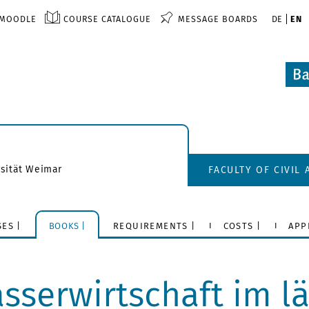
MOODLE
COURSE CATALOGUE
MESSAGE BOARDS
DE
EN
sität Weimar
FACULTY OF CIVIL
ES |
BOOKS |
REQUIREMENTS |
COSTS |
APP
sserwirtschaft im l