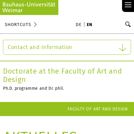
≡
S
SHORTCUTS
DE
EN
Se
Contact and Information
Doctorate at the Faculty of Art and
Design
Ph.D. programme and Dr. phil.
FACULTY OF ART AND DESIGN