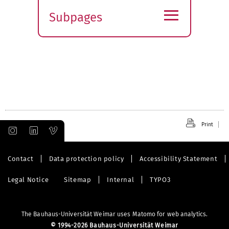
≡
Subpages
Expand
submenu
Print
Contact
Data protection policy
Accessibility Statement
Legal Notice
Sitemap
Internal
TYPO3
The Bauhaus-Universität Weimar uses Matomo for web analytics.
©
1994-2026 Bauhaus-Universität Weimar