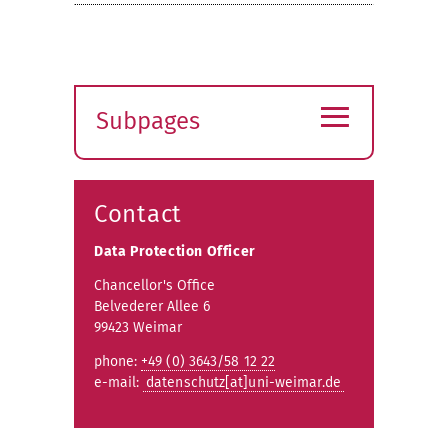
≡
Subpages
Expand
submenu
Contact
Data Protection Officer
Chancellor's Office
Belvederer Allee 6
99423 Weimar
phone:
+49 (0) 3643/58 12 22
e-mail:
datenschutz[at]uni-weimar.de