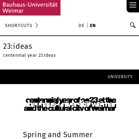
≡
S
SHORTCUTS
DE
EN
Se
23:ideas
centennial year 23:ideas
UNIVERSITY
Spring and Summer