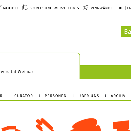
MOODLE
VORLESUNGSVERZEICHNIS
PINNWÄNDE
DE
E
iversität Weimar
ER
CURATOR
PERSONEN
ÜBER UNS
ARCHIV