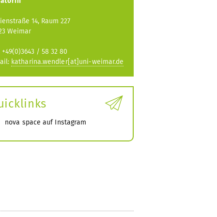
atorin
ienstraße 14, Raum 227
23 Weimar
.: +49(0)3643 / 58 32 80
ail:
katharina.wendler[at]uni-weimar.de
uicklinks
nova space auf Instagram