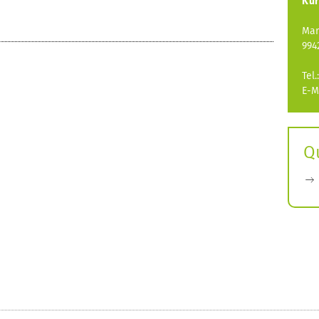
Kur
Mar
994
Tel
E-M
Q