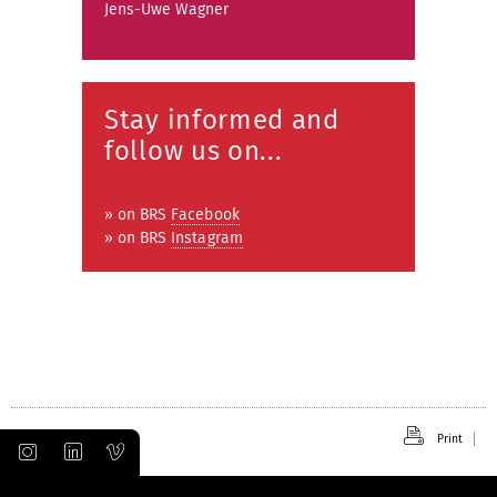
Jens-Uwe Wagner
Stay informed and
follow us on...
» on BRS
Facebook
» on BRS
Instagram
Print