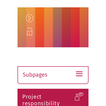
Play
Unlock
≡
Subpages
Expand
submenu
Project
responsibility