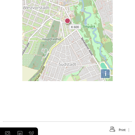
i
Print