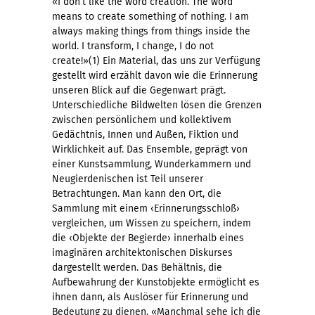
«I don’t like the word creation. The word
means to create something of nothing. I am
always making things from things inside the
world. I transform, I change, I do not
create!»(1) Ein Material, das uns zur Verfügung
gestellt wird erzählt davon wie die Erinnerung
unseren Blick auf die Gegenwart prägt.
Unterschiedliche Bildwelten lösen die Grenzen
zwischen persönlichem und kollektivem
Gedächtnis, Innen und Außen, Fiktion und
Wirklichkeit auf. Das Ensemble, geprägt von
einer Kunstsammlung, Wunderkammern und
Neugierdenischen ist Teil unserer
Betrachtungen. Man kann den Ort, die
Sammlung mit einem ‹Erinnerungsschloß›
vergleichen, um Wissen zu speichern, indem
die ‹Objekte der Begierde› innerhalb eines
imaginären architektonischen Diskurses
dargestellt werden. Das Behältnis, die
Aufbewahrung der Kunstobjekte ermöglicht es
ihnen dann, als Auslöser für Erinnerung und
Bedeutung zu dienen. «Manchmal sehe ich die