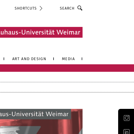
Search
SHORTCUTS
ART AND DESIGN
MEDIA
Official Instagram account of the Bauhaus-Universität Weimar