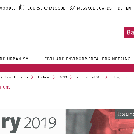
MOODLE
COURSE CATALOGUE
MESSAGE BOARDS
DE
EN
AND URBANISM
CIVIL AND ENVIRONMENTAL ENGINEERING
ights of the year
Archive
2019
summaery2019
Projects
TIONS