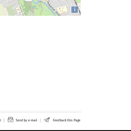
i
t
Send by e-mail
Feedback this Page