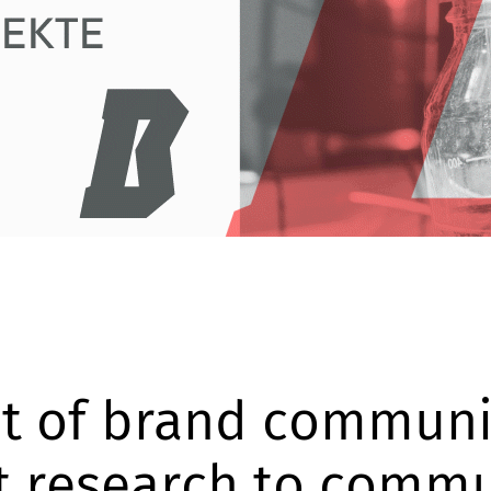
 of brand communic
 research to commu