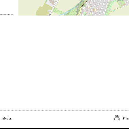
nalytics.
Prin