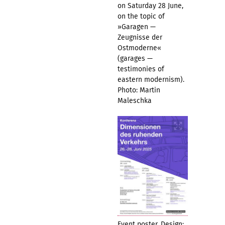
on Saturday 28 June,
on the topic of
»Garagen —
Zeugnisse der
Ostmoderne«
(garages —
testimonies of
eastern modernism).
Photo: Martin
Maleschka
Event poster. Design: