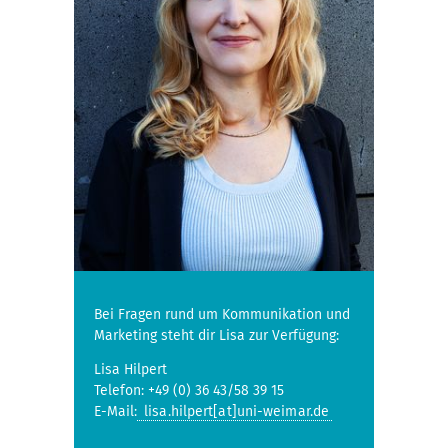
Bei Fragen rund um Kommunikation und
Marketing steht dir Lisa zur Verfügung:
Lisa Hilpert
Telefon: +49 (0) 36 43/58 39 15
E-Mail:
lisa.hilpert[at]uni-weimar.de