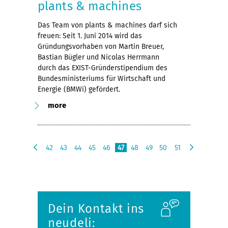
plants & machines
Das Team von plants & machines darf sich
freuen: Seit 1. Juni 2014 wird das
Gründungsvorhaben von Martin Breuer,
Bastian Bügler und Nicolas Herrmann
durch das EXIST-Gründerstipendium des
Bundesministeriums für Wirtschaft und
Energie (BMWi) gefördert.
more
42
43
44
45
46
47
48
49
50
51
p
n
r
e
e
x
v
t
i
Dein Kontakt ins
o
u
neudeli:
s