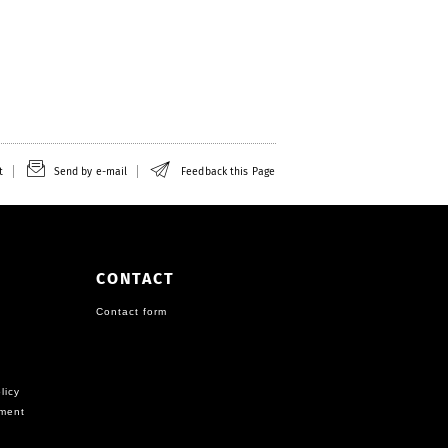
t
Send by e-mail
Feedback this Page
CONTACT
Contact form
licy
ement