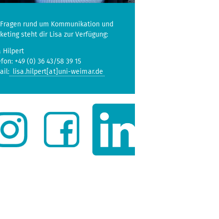
 Fragen rund um Kommunikation und
keting steht dir Lisa zur Verfügung:
a Hilpert
efon: +49 (0) 36 43/58 39 15
ail:
lisa.hilpert[at]uni-weimar.de