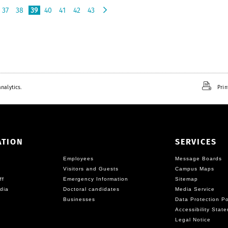
37
38
39
40
41
42
43
n
e
x
t
nalytics.
Prin
ATION
SERVICES
Employees
Message Boards
Visitors and Guests
Campus Maps
ff
Emergency Information
Sitemap
dia
Doctoral candidates
Media Service
Businesses
Data Protection Po
Accessibility Stat
Legal Notice