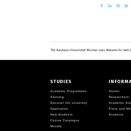
34
35
36
p
r
e
v
i
o
u
The Bauhaus-Universität Weimar uses Matomo for web a
s
STUDIES
INFORM
Academic Programmes
Alumni
Advising
Researchers
Discover the university
Academic Sta
Application
Press and Me
New Students
Students
Course Catalogue
Moodle