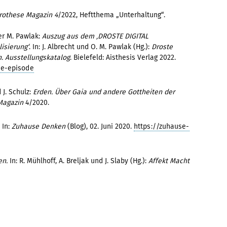
rothese Magazin
4
/2022, Heftthema „Unterhaltung“.
r M. Pawlak:
Auszug aus dem ‚DROSTE DIGITAL
isierung‘
. In: J. Albrecht und O. M. Pawlak (Hg.):
Droste
n. Ausstellungskatalog
. Bielefeld: Aisthesis Verlag 2022.
ue-episode
J. Schulz:
Erden. Über Gaia und andere Gottheiten der
Magazin
4/2020.
In:
Zuhause Denken
(Blog), 02. Juni 2020.
https://zuhause-
len.
In: R. Mühlhoff, A. Breljak und J. Slaby (Hg.):
Affekt Macht