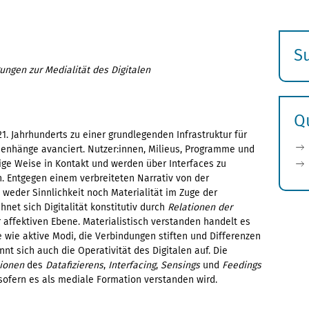
S
ungen zur Medialität des Digitalen
E
s
Q
1. Jahrhunderts zu einer grundlegenden Infrastruktur für
enhänge avanciert. Nutzer:innen, Milieus, Programme und
tige Weise in Kontakt und werden über Interfaces zu
Entgegen einem verbreiteten Narrativ von der
n weder Sinnlichkeit noch Materialität im Zuge der
hnet sich Digitalität konstitutiv durch
Relationen der
 affektiven Ebene. Materialistisch verstanden handelt es
 wie aktive Modi, die Verbindungen stiften und Differenzen
nt sich auch die Operativität des Digitalen auf. Die
tionen
des
Datafizierens
,
Interfacing
,
Sensings
und
Feedings
sofern es als mediale Formation verstanden wird.