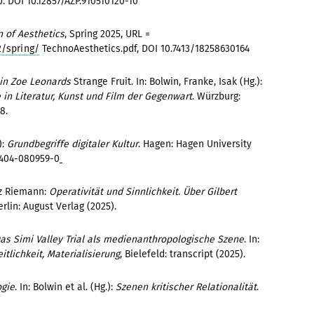
0.
DOI 10.12857/AZP.910510120-10
n of Aesthetics
, Spring 2025, URL =
2/spring/
TechnoAesthetics.pdf, DOI 10.7413/18258630164
s in Zoe Leonards
Strange Fruit. In: Bolwin, Franke, Isak (Hg.):
in Literatur, Kunst und Film der Gegenwart
. Würzburg:
8.
):
Grundbegriffe digitaler Kultur
. Hagen: Hagen University
50404-080959-0
z Riemann:
Operativität und Sinnlichkeit. Über Gilbert
rlin: August Verlag (2025).
as Simi Valley Trial als medienanthropologische Szene
. In:
tlichkeit, Materialisierung
, Bielefeld: transcript (2025).
ogie
. In: Bolwin et al. (Hg.):
Szenen kritischer Relationalität
.