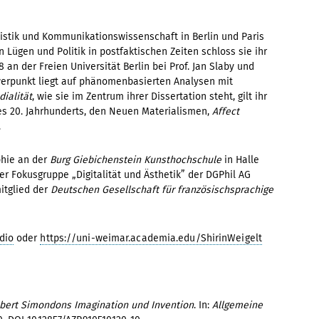
zistik und Kommunikationswissenschaft in Berlin und Paris
n Lügen und Politik in postfaktischen Zeiten schloss sie ihr
an der Freien Universität Berlin bei Prof. Jan Slaby und
hwerpunkt liegt auf phänomenbasierten Analysen mit
dialität
, wie sie im Zentrum ihrer Dissertation steht, gilt ihr
es 20. Jahrhunderts, den Neuen Materialismen,
Affect
.
ophie an der
Burg Giebichenstein Kunsthochschule
in Halle
er Fokusgruppe „Digitalität und Ästhetik” der DGPhil AG
itglied der
Deutschen Gesellschaft für französischsprachige
udio
oder
https://uni-weimar.academia.edu/ShirinWeigelt
lbert Simondons Imagination und Invention
. In:
Allgemeine