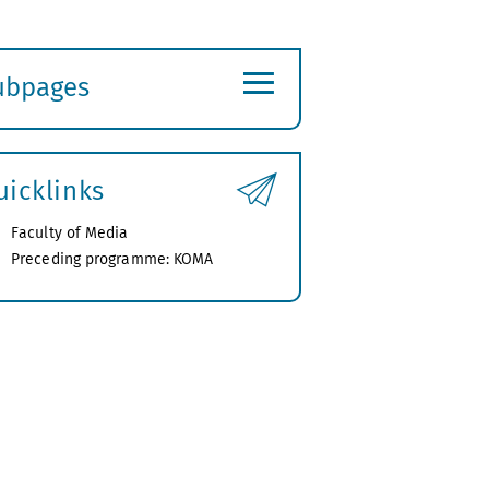
≡
ubpages
xpand
ubmenu
uicklinks
Faculty of Media
Preceding programme: KOMA