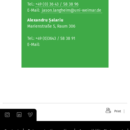
Tel.:
+49 (0) 36 43 / 58 38 96
E-Mail:
jason.langheim@uni-weimar.de
Alexandru Șalariu
Marienstraße 5, Raum 306
Tel.: +49 (0)3643 / 58 38 91
E-Mail:
Print