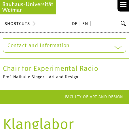
≡
S
SHORTCUTS
DE
EN
Se
Contact and Information
Chair for Experimental Radio
Prof. Nathalie Singer – Art and Design
FACULTY OF ART AND DESIGN
Klanglabor