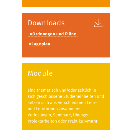
Downloads
»Ordnungen und Pläne
»Lageplan
Module
sind thematisch und/oder zeitlich in
sich geschlossene Studieneinheiten und
setzen sich aus verschiedenen Lehr-
und Lernformen zusammen:
Vorlesungen, Seminare, Übungen,
Projektarbeiten oder Praktika
»mehr