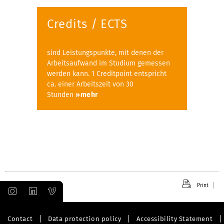
Credits / ECTS
sind Leistungspunkte, mit denen der
Arbeitsaufwand im Studium gemessen
werden kann. 1 Creditpoint entspricht
ca. einer Arbeitszeit von 30
Stunden
»mehr
Print
Contact
Data protection policy
Accessibility Statement