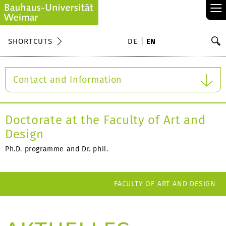
≡
S
SHORTCUTS
DE
EN
Se
Contact and Information
Doctorate at the Faculty of Art and
Design
Ph.D. programme and Dr. phil.
FACULTY OF ART AND DESIGN