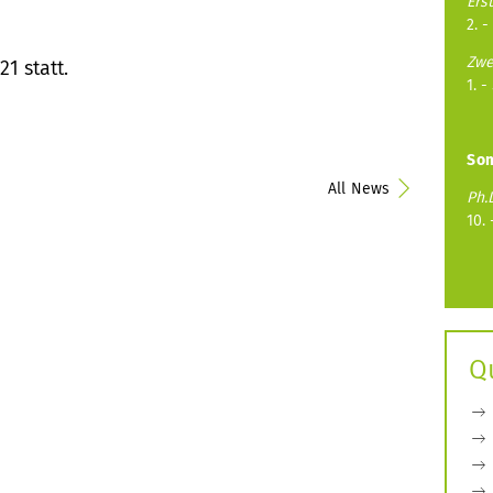
Ers
2. -
Zwe
1 statt.
1. -
So
All News
Ph.
10. 
Q