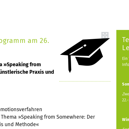
Te
rogramm am 26.
L
Ein
a »Speaking from
Inf
nstlerische Praxis und
So
Zwe
22.
romotionsverfahren
Thema »Speaking from Somewhere: Der
Win
xis und Methode«