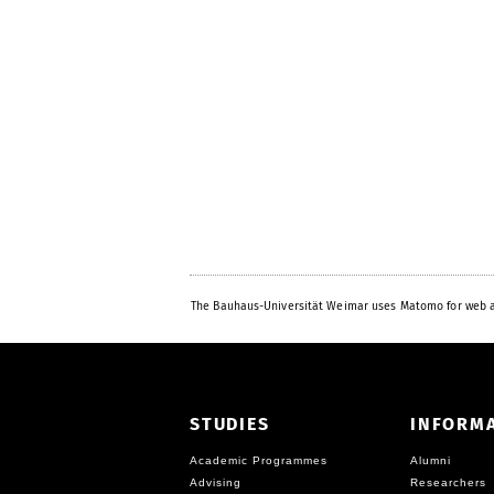
The Bauhaus-Universität Weimar uses Matomo for web a
STUDIES
INFORM
Academic Programmes
Alumni
Advising
Researchers