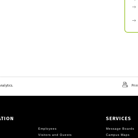
nalytics.
Prin
ATION
SERVICES
Employees
Message Boards
Visitors and Guests
Campus Maps