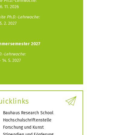
te Ph.D.-Lehrwoche:
 6. 11. 2026
ite Ph.D.-Lehrwoche:
 5. 2. 2027
mmersemester 2027
D.-Lehrwoche:
- 14. 5. 2027
uicklinks
Bauhaus Research School
Hochschulschriftenstelle
Forschung und Kunst
Stipendien und Förderung