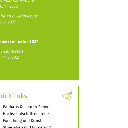
te Ph.D.-Lehrwoche:
 6. 11. 2026
ite Ph.D.-Lehrwoche:
 5. 2. 2027
mmersemester 2027
D.-Lehrwoche:
- 14. 5. 2027
uicklinks
Bauhaus Research School
Hochschulschriftenstelle
Forschung und Kunst
Stipendien und Förderung