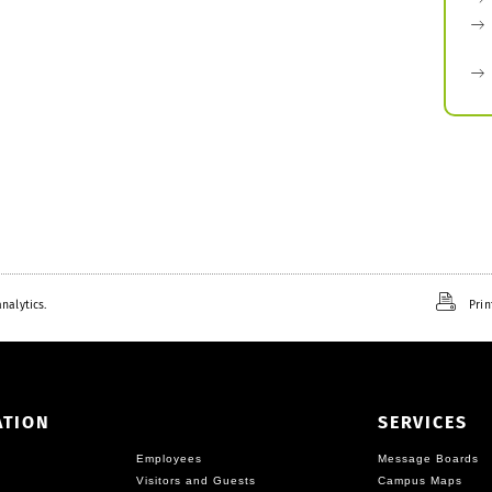
nalytics.
Prin
ATION
SERVICES
Employees
Message Boards
Visitors and Guests
Campus Maps