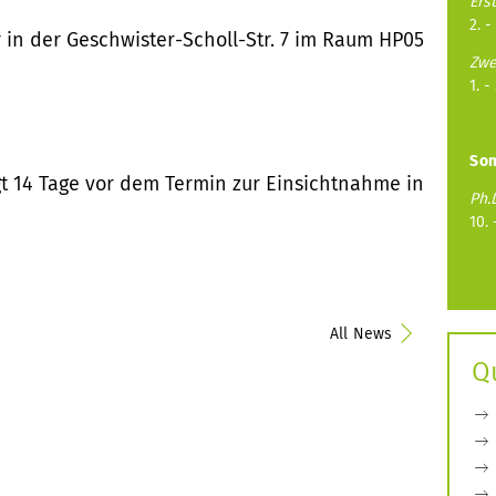
Ers
2. -
in der Geschwister-Scholl-Str. 7 im Raum HP05
Zwe
1. -
So
gt 14 Tage vor dem Termin zur Einsichtnahme in
Ph.
10. 
All News
Q