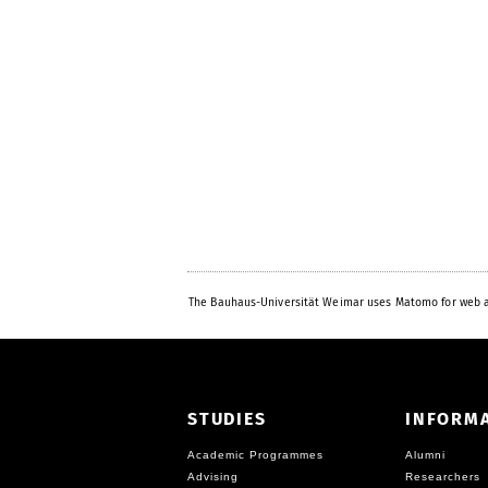
The Bauhaus-Universität Weimar uses Matomo for web a
STUDIES
INFORM
Academic Programmes
Alumni
Advising
Researchers