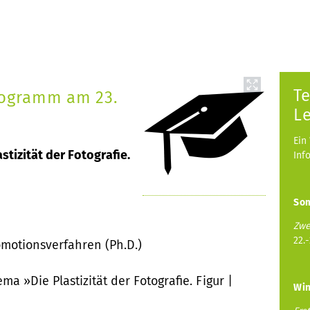
Te
rogramm am 23.
L
Ein
stizität der Fotografie.
Inf
So
Zwe
22.
omotionsverfahren (Ph.D.)
a »Die Plastizität der Fotografie. Figur |
Win