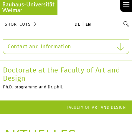
≡
S
SHORTCUTS
DE
EN
Se
Contact and Information
Doctorate at the Faculty of Art and
Design
Ph.D. programme and Dr. phil.
FACULTY OF ART AND DESIGN