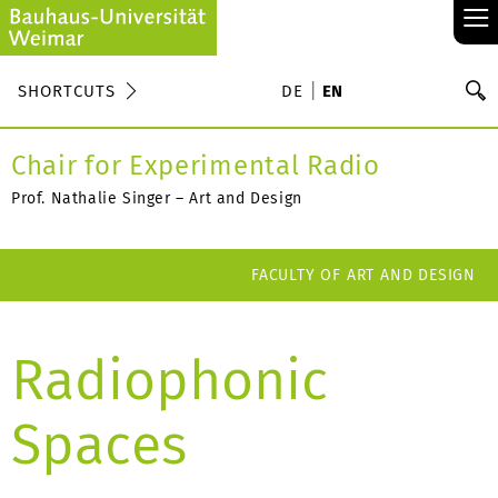
≡
S
SHORTCUTS
DE
EN
Se
Chair for Experimental Radio
Prof. Nathalie Singer – Art and Design
FACULTY OF ART AND DESIGN
Radiophonic
Spaces