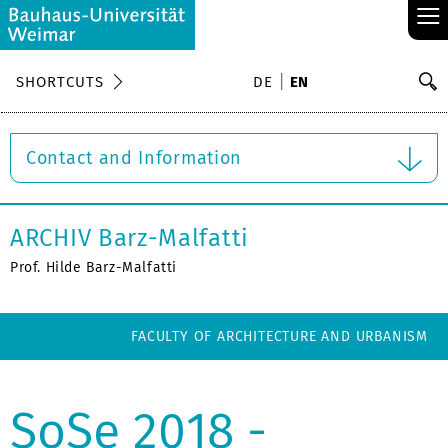
≡
S
SHORTCUTS
DE
EN
Se
Contact and Information
ARCHIV Barz-Malfatti
Prof. Hilde Barz-Malfatti
FACULTY OF ARCHITECTURE AND URBANISM
SoSe 2018 -