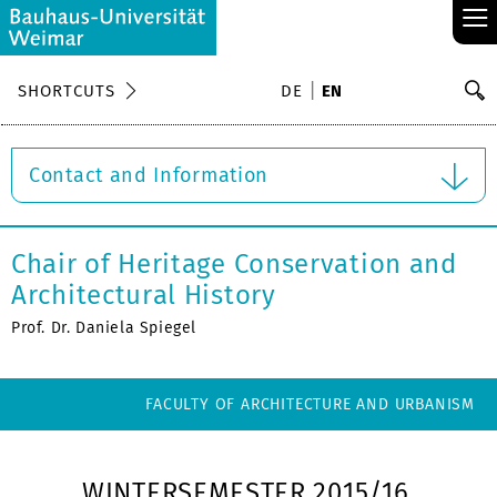
≡
S
SHORTCUTS
DE
EN
Se
Contact and Information
Chair of Heritage Conservation and
Architectural History
Prof. Dr. Daniela Spiegel
FACULTY OF ARCHITECTURE AND URBANISM
WINTERSEMESTER 2015/16