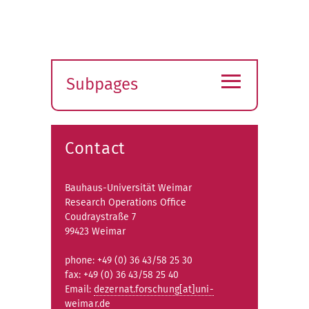
≡
Subpages
Expand
submenu
Contact
Bauhaus-Universität Weimar
Research Operations Office
Coudraystraße 7
99423 Weimar
phone: +49 (0) 36 43/58 25 30
fax: +49 (0) 36 43/58 25 40
Email:
dezernat.forschung[at]uni-
weimar.de