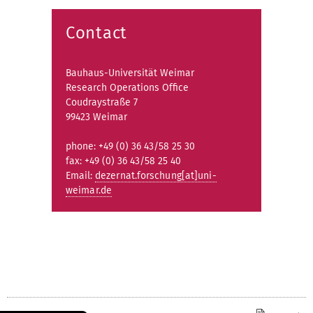
submenu
Contact
Bauhaus-Universität Weimar
Research Operations Office
Coudraystraße 7
99423 Weimar
phone: +49 (0) 36 43/58 25 30
fax: +49 (0) 36 43/58 25 40
Email:
dezernat.forschung[at]uni-
weimar.de