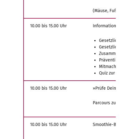
(Mäuse, Fußstützen, Ha
10.00 bis 15.00 Uhr
Informationen zu:
Gesetzliche Unfallv
Gesetzliche Kranke
Zusammenspiel zwis
Präventionsmaßnah
Mitmachangebote – 
Quiz zur Thematik m
10.00 bis 15.00 Uhr
»Prüfe Deine Fitness«
Parcours zum Mitmache
10.00 bis 15.00 Uhr
Smoothie-Bar mit Ernä