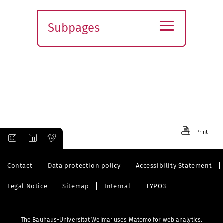
≡
Subpages
Expand
submenu
Print
Contact
Data protection policy
Accessibility Statement
Legal Notice
Sitemap
Internal
TYPO3
The Bauhaus-Universität Weimar uses Matomo for web analytics.