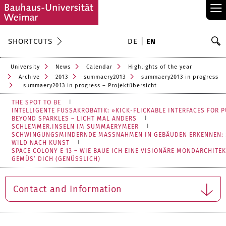
≡
S
SHORTCUTS
DE
EN
Se
University
News
Calendar
Highlights of the year
Archive
2013
summaery2013
summaery2013 in progress
summaery2013 in progress – Projektübersicht
THE SPOT TO BE
INTELLIGENTE FUSSAKROBATIK: »KICK-FLICKABLE INTERFACES FOR P
BEYOND SPARKLES – LICHT MAL ANDERS
SCHLEMMER.INSELN IM SUMMAERYMEER
SCHWINGUNGSMINDERNDE MASSNAHMEN IN GEBÄUDEN ERKENNEN: »
WILD NACH KUNST
SPACE COLONY E 13 – WIE BAUE ICH EINE VISIONÄRE MONDARCHITE
GEMÜS‘ DICH (GENÜSSLICH)
Contact and Information