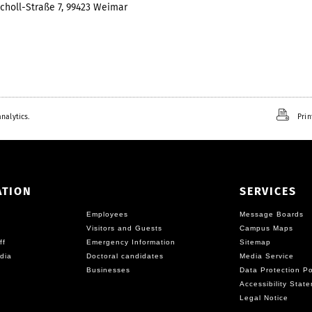
choll-Straße 7, 99423 Weimar
nalytics.
Prin
ATION
SERVICES
Employees
Message Boards
Visitors and Guests
Campus Maps
ff
Emergency Information
Sitemap
dia
Doctoral candidates
Media Service
Businesses
Data Protection Po
Accessibility Stat
Legal Notice