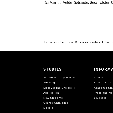
Ort
: Van-de-Velde-Gebäude, Geschwister-S
The Bauhaus-Universität Weimar uses Matomo for web a
STUDIES
INFORM
Academic Programmes
Alumni
Advising
Researchers
Discover the university
Academic Sta
Application
Press and Me
New Students
Students
Course Catalogue
Moodle