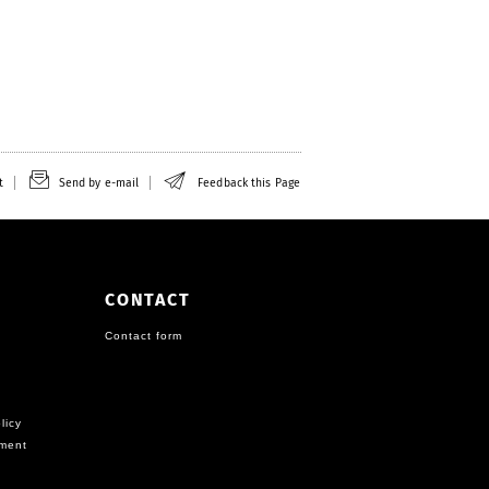
t
Send by e-mail
Feedback this Page
CONTACT
Contact form
licy
ement