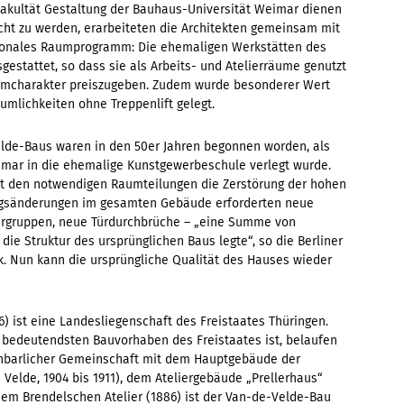
 Fakultät Gestaltung der Bauhaus-Universität Weimar dienen
cht zu werden, erarbeiteten die Architekten gemeinsam mit
tionales Raumprogramm: Die ehemaligen Werkstätten des
estattet, so dass sie als Arbeits- und Atelierräume genutzt
umcharakter preiszugeben. Zudem wurde besonderer Wert
äumlichkeiten ohne Treppenlift gelegt.
lde-Baus waren in den 50er Jahren begonnen worden, als
eimar in die ehemalige Kunstgewerbeschule verlegt wurde.
it den notwendigen Raumteilungen die Zerstörung der hohen
ungsänderungen im gesamten Gebäude erforderten neue
ergruppen, neue Türdurchbrüche – „eine Summe von
die Struktur des ursprünglichen Baus legte“, so die Berliner
yk. Nun kann die ursprüngliche Qualität des Hauses wieder
) ist eine Landesliegenschaft des Freistaates Thüringen.
r bedeutendsten Bauvorhaben des Freistaates ist, belaufen
achbarlicher Gemeinschaft mit dem Hauptgebäude der
Velde, 1904 bis 1911), dem Ateliergebäude „Prellerhaus“
 dem Brendelschen Atelier (1886) ist der Van-de-Velde-Bau