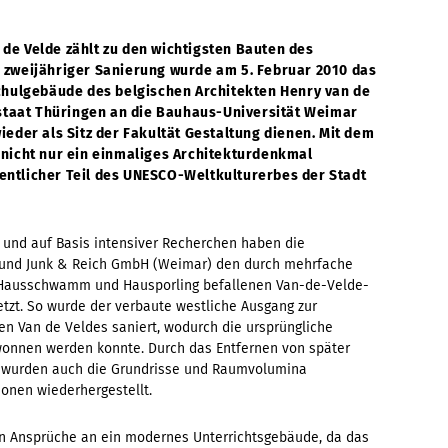
de Velde zählt zu den wichtigsten Bauten des
 zweijähriger Sanierung wurde am 5. Februar 2010 das
chulgebäude des belgischen Architekten Henry van de
istaat Thüringen an die Bauhaus-Universität Weimar
eder als Sitz der Fakultät Gestaltung dienen. Mit dem
 nicht nur ein einmaliges Architekturdenkmal
ntlicher Teil des UNESCO-Weltkulturerbes der Stadt
 und auf Basis intensiver Recherchen haben die
) und Junk & Reich GmbH (Weimar) den durch mehrfache
 Hausschwamm und Hausporling befallenen Van-de-Velde-
etzt. So wurde der verbaute westliche Ausgang zur
n Van de Veldes saniert, wodurch die ursprüngliche
wonnen werden konnte. Durch das Entfernen von später
wurden auch die Grundrisse und Raumvolumina
ionen wiederhergestellt.
en Ansprüche an ein modernes Unterrichtsgebäude, da das