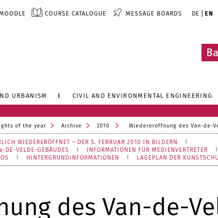
MOODLE
COURSE CATALOGUE
MESSAGE BOARDS
DE
EN
AND URBANISM
CIVIL AND ENVIRONMENTAL ENGINEERING
ights of the year
Archive
2010
Wiedereröffnung des Van-de-
LICH WIEDERERÖFFNET – DER 5. FEBRUAR 2010 IN BILDERN
N-DE-VELDE-GEBÄUDES
INFORMATIONEN FÜR MEDIENVERTRETER
ROS
HINTERGRUNDINFORMATIONEN
LAGEPLAN DER KUNSTSCH
nung des Van-de-Ve