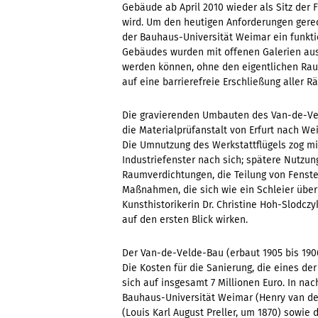
Gebäude ab April 2010 wieder als Sitz der
wird. Um den heutigen Anforderungen gere
der Bauhaus-Universität Weimar ein funk
Gebäudes wurden mit offenen Galerien ausg
werden können, ohne den eigentlichen Ra
auf eine barrierefreie Erschließung aller R
Die gravierenden Umbauten des Van-de-Ve
die Materialprüfanstalt von Erfurt nach W
Die Umnutzung des Werkstattflügels zog m
Industriefenster nach sich; spätere Nutz
Raumverdichtungen, die Teilung von Fenst
Maßnahmen, die sich wie ein Schleier über 
Kunsthistorikerin Dr. Christine Hoh-Slodcz
auf den ersten Blick wirken.
Der Van-de-Velde-Bau (erbaut 1905 bis 1906
Die Kosten für die Sanierung, die eines de
sich auf insgesamt 7 Millionen Euro. In n
Bauhaus-Universität Weimar (Henry van de 
(Louis Karl August Preller, um 1870) sowie