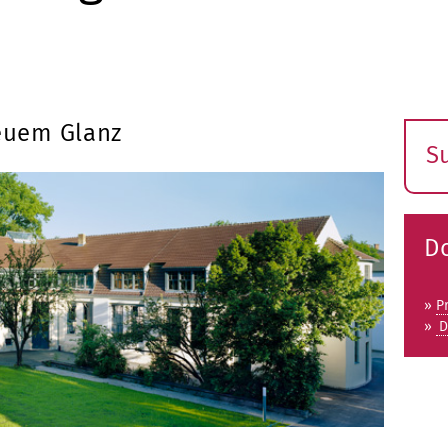
neuem Glanz
S
E
s
D
»
P
»
D