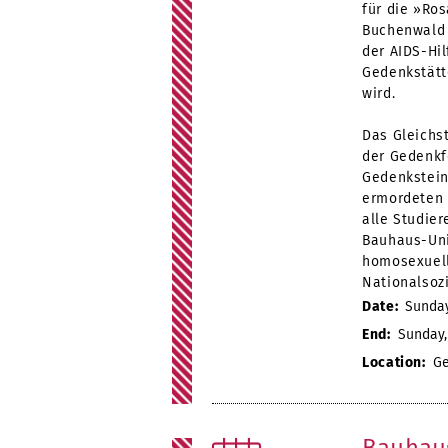
für die »Ro
Buchenwald 
der AIDS-Hil
Gedenkstätt
wird.
Das Gleichs
der Gedenkf
Gedenkstein
ermordeten 
alle Studie
Bauhaus-Uni
homosexuell
Nationalsoz
Date:
Sunday,
End:
Sunday, 
Location:
Ge