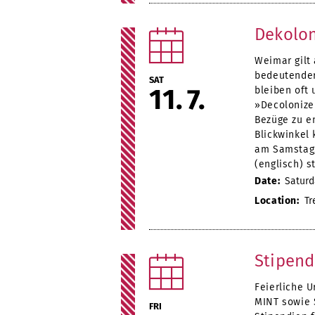
Dekolon
Weimar gilt 
bedeutender
SAT
11
7
bleiben oft 
»Decolonize
Bezüge zu e
Blickwinkel
am Samstag, 
(englisch) s
Date:
Saturda
Location:
Tr
Stipend
Feierliche 
MINT sowie 
FRI