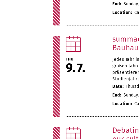
End:
Sunday, 
Location:
Ca
summaer
Bauhaus
THU
Jedes Jahr i
9
7
großen Jahr
präsentiere
Studienjahr
Date:
Thursda
End:
Sunday, 
Location:
Ca
Debatin