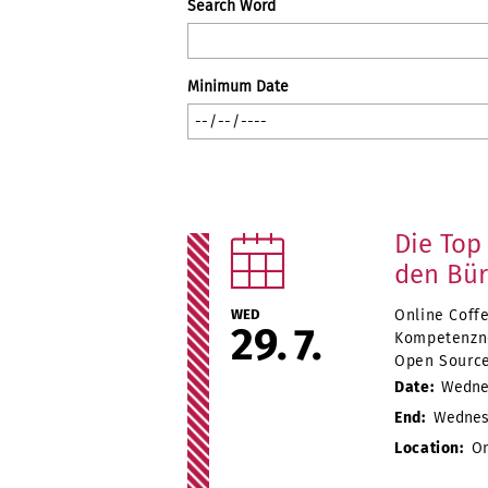
Search Word
Minimum Date
Die Top
den Bür
WED
Online Coff
29
7
Kompetenzn
Open Source
Date:
Wednes
End:
Wednesda
Location:
On