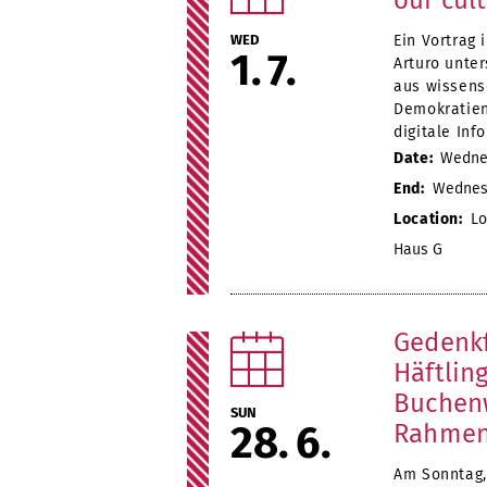
our cul
WED
Ein Vortrag
1
7
Arturo unter
aus wissens
Demokratien
digitale In
Date:
Wednes
End:
Wednesda
Location:
Lo
Haus G
Gedenkf
Häftlin
Buchenw
SUN
28
6
Rahmen
Am Sonntag, 