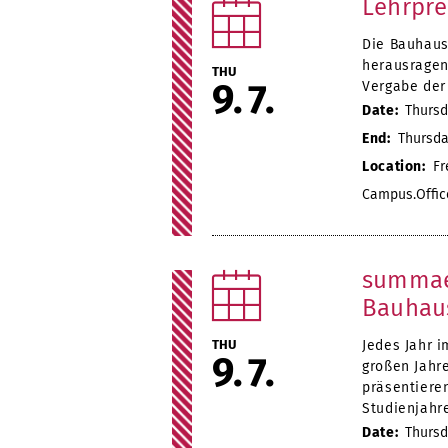
Lehrpre
Die Bauhaus
herausragen
THU
9
7
Vergabe der
Date:
Thursda
End:
Thursday
Location:
Fr
Campus.Offic
summaer
Bauhaus
THU
Jedes Jahr i
9
7
großen Jahr
präsentiere
Studienjahr
Date:
Thursda