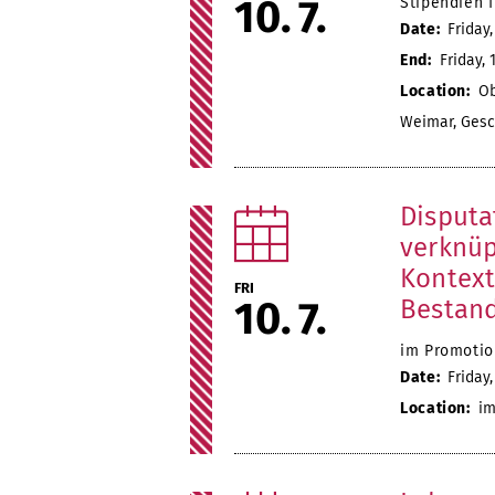
10
7
Stipendien 
Date:
Friday,
End:
Friday, 
Location:
Ob
Weimar, Gesc
Disputa
verknüp
Kontext
FRI
10
7
Bestand
im Promotion
Date:
Friday,
Location:
im