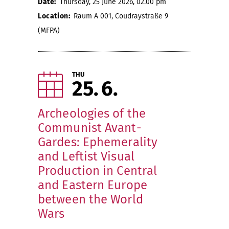
Date:
Thursday, 25 June 2026, 02.00 pm
Location:
Raum A 001, Coudraystraße 9
(MFPA)
THU
25
6
Archeologies of the
Communist Avant-
Gardes: Ephemerality
and Leftist Visual
Production in Central
and Eastern Europe
between the World
Wars