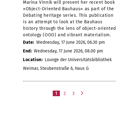
Marina Vinnik will present her recent book
»Object-Oriented Bauhaus« as part of the
Debating heritage series. This publication
is an attempt to look at the Bauhaus
history through the lens of object-oriented
ontology (OOO) and vibrant materialism.
Date:
Wednesday, 17 June 2026, 06.30 pm
End:
Wednesday, 17 June 2026, 08.00 pm
Location:
Lounge der Universitätsbibliothek
Weimar, Steubenstraße 6, Haus G
1
2
3
n
e
x
t