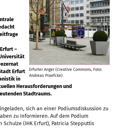
ntrale
edacht
eitfrage
Erfurt –
Universität
Dezernat
Erfurter Anger (Creative Commons, Foto:
tadt Erfurt
Andreas Praefcke)
nistik in
uellen Herausforderungen und
deutenden Stadtraums.
 eingeladen, sich an einer Podiumsdiskussion zu
haben zu informieren. Auf dem Podium
Schulze (IHK Erfurt), Patricia Stepputtis