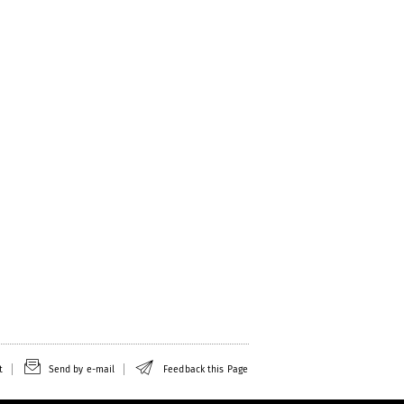
t
Send by e-mail
Feedback this Page