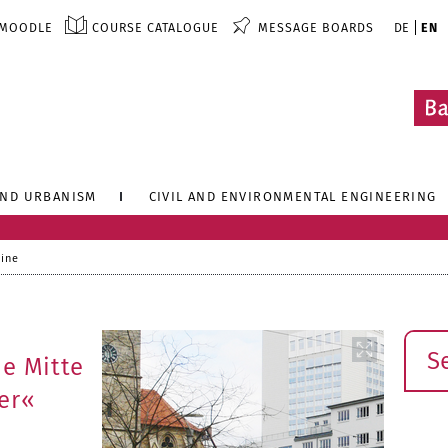
MOODLE
COURSE CATALOGUE
MESSAGE BOARDS
DE
EN
AND URBANISM
CIVIL AND ENVIRONMENTAL ENGINEERING
line
Sear
ue Mitte
ger«