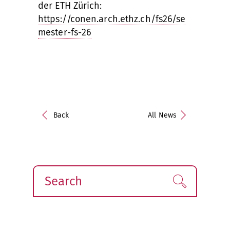
der ETH Zürich:
https://conen.arch.ethz.ch/fs26/se
mester-fs-26
Back
All News
Search
Find!