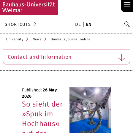
≡
S
SHORTCUTS
DE
EN
Se
University
News
Bauhaus.Journal online
Contact and Information
Published:
26 May
2026
So sieht der
»Spuk im
Hochhaus«