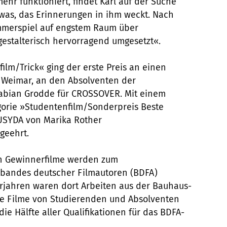
ehr funktioniert, findet Karl auf der Suche
was, das Erinnerungen in ihm weckt. Nach
mmerspiel auf engstem Raum über
gestalterisch hervorragend umgesetzt«.
ilm/Trick« ging der erste Preis an einen
 Weimar, an den Absolventen der
abian Grodde für CROSSOVER. Mit einem
egorie »Studentenfilm/Sonderpreis Beste
LUSYDA von Marika Rother
geehrt.
n Gewinnerfilme werden zum
rbandes deutscher Filmautoren (BDFA)
orjahren waren dort Arbeiten aus der Bauhaus-
Die Filme von Studierenden und Absolventen
 die Hälfte aller Qualifikationen für das BDFA-