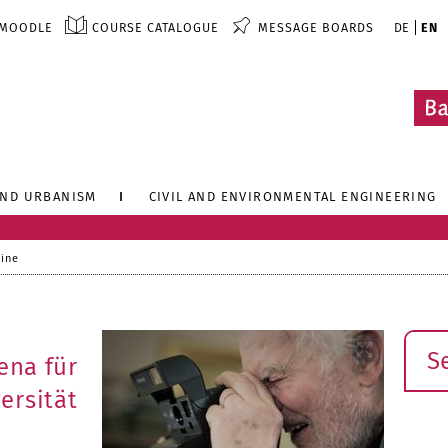
MOODLE
COURSE CATALOGUE
MESSAGE BOARDS
DE
EN
AND URBANISM
CIVIL AND ENVIRONMENTAL ENGINEERING
line
Sear
ena für
ersität