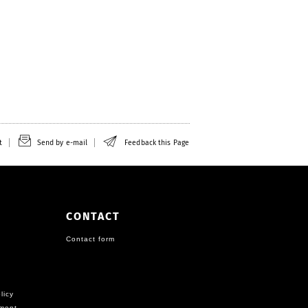
t
Send by e-mail
Feedback this Page
CONTACT
Contact form
licy
ement