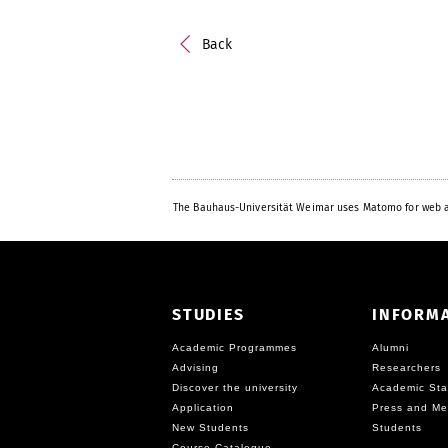
Back
The Bauhaus-Universität Weimar uses Matomo for web a
STUDIES
INFORM
Academic Programmes
Alumni
Advising
Researchers
Discover the university
Academic Sta
Application
Press and Me
New Students
Students
Course Catalogue