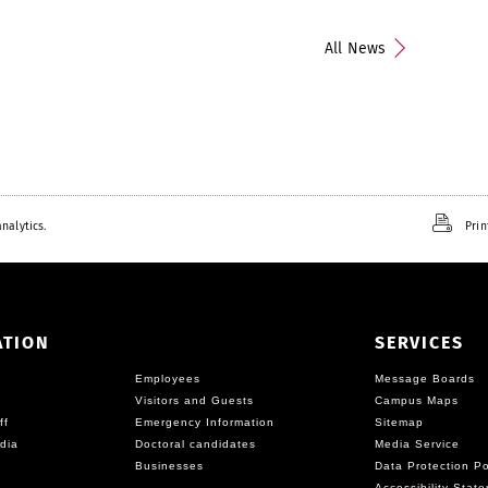
All News
nalytics.
Prin
ATION
SERVICES
Employees
Message Boards
Visitors and Guests
Campus Maps
ff
Emergency Information
Sitemap
dia
Doctoral candidates
Media Service
Businesses
Data Protection Po
Accessibility Stat