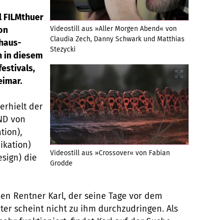
l FILMthuer
on
Videostill aus »Aller Morgen Abend« von
Claudia Zech, Danny Schwark und Matthias
haus-
Stezycki
h in diesem
estivals,
eimar.
erhielt der
ND von
tion),
ikation)
Videostill aus »Crossover« von Fabian
sign) die
Grodde
n Rentner Karl, der seine Tage vor dem
hter scheint nicht zu ihm durchzudringen. Als