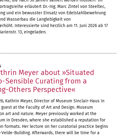
rke, die nach 30 Jahren saniert werden müssen? Im
tragsreihe erläutert Dr.-Ing. Marc Zintel von Steeltec,
nung und ein bewusster Einsatz von Edelstahlbewehrung
 und Wasserbau die Langlebigkeit von
erhöht. Interessierte sind herzlich am 11. Juni 2026 ab 17
arienstr. 13, eingeladen.
6
athrin Meyer about »Situated
o-Sensible Curating from a
-Others Perspective«
6, Kathrin Meyer, Director of Museum Sinclair-Haus in
 guest at the Faculty of Art and Design. Museum
on art and nature. Meyer previously worked at the
 in Dresden, where she established a reputation for
n formats. Her lecture on her curatorial practice begins
-Velde-Building. Afterwards, there will be time for a