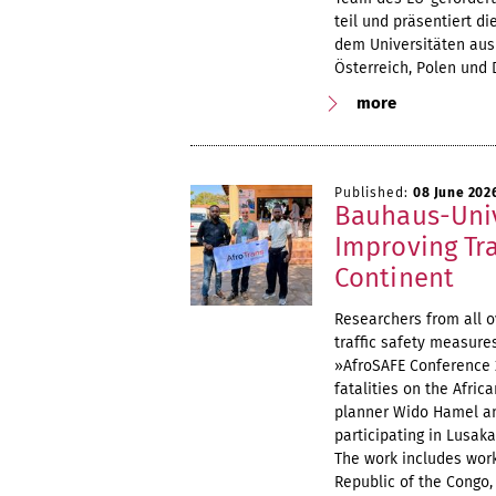
teil und präsentiert d
dem Universitäten aus
Österreich, Polen und 
more
Published:
08 June 202
Bauhaus-Univ
Improving Tra
Continent
Researchers from all o
traffic safety measur
»AfroSAFE Conference 2
fatalities on the Afri
planner Wido Hamel an
participating in Lusaka
The work includes work
Republic of the Congo,