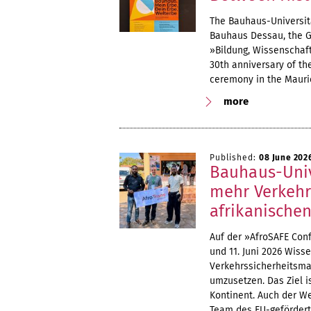
The Bauhaus-Universitä
Bauhaus Dessau, the G
»Bildung, Wissenschaft
30th anniversary of t
ceremony in the Mauri
more
Published:
08 June 202
Bauhaus-Unive
mehr Verkehr
afrikanischen
Auf der »AfroSAFE Conf
und 11. Juni 2026 Wis
Verkehrssicherheitsma
umzusetzen. Das Ziel i
Kontinent. Auch der 
Team des EU-gefördert