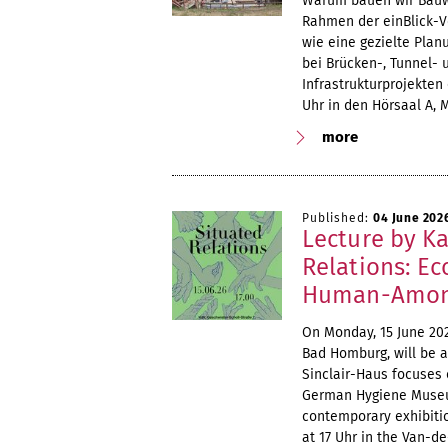
Warum bauen wir Bauwe
Rahmen der einBlick-Vor
wie eine gezielte Pla
bei Brücken-, Tunnel-
Infrastrukturprojekten 
Uhr in den Hörsaal A, M
more
Published:
04 June 202
Lecture by K
Relations: Ec
Human-Among
On Monday, 15 June 202
Bad Homburg, will be a
Sinclair-Haus focuses 
German Hygiene Museum
contemporary exhibitio
at 17 Uhr in the Van-de