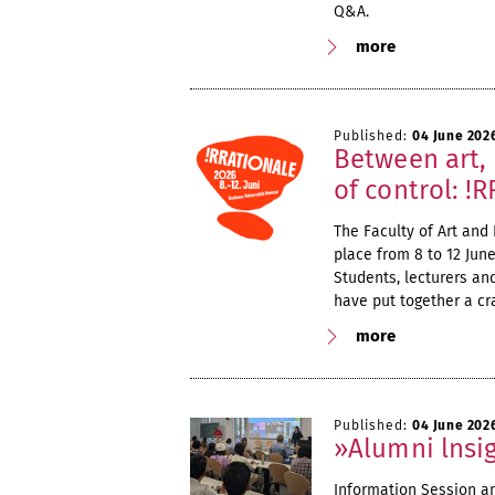
Q&A.
more
Published:
04 June 202
Between art, 
of control: !
The Faculty of Art and 
place from 8 to 12 Ju
Students, lecturers an
have put together a cr
more
Published:
04 June 202
»Alumni lnsig
Information Session a