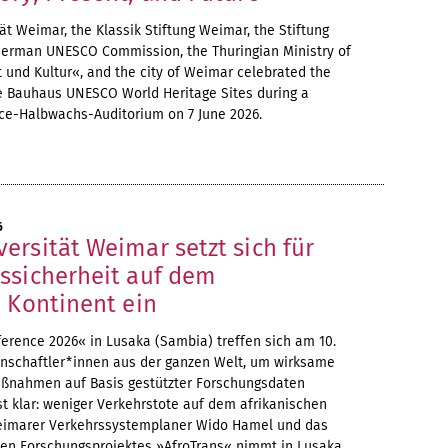
t Weimar, the Klassik Stiftung Weimar, the Stiftung
erman UNESCO Commission, the Thuringian Ministry of
 und Kultur«, and the city of Weimar celebrated the
he Bauhaus UNESCO World Heritage Sites during a
ce-Halbwachs-Auditorium on 7 June 2026.
6
rsität Weimar setzt sich für
ssicherheit auf dem
 Kontinent ein
erence 2026« in Lusaka (Sambia) treffen sich am 10.
senschaftler*innen aus der ganzen Welt, um wirksame
ßnahmen auf Basis gestützter Forschungsdaten
st klar: weniger Verkehrstote auf dem afrikanischen
Weimarer Verkehrssystemplaner Wido Hamel und das
en Forschungsprojektes »AfroTrans« nimmt in Lusaka