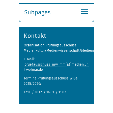
≡
Subpages
Expand
submenu
Kontakt
Organisation Prüfungsausschuss
Medienkultur/Medienwissenschaft/Medienmanagemen
E-Mail:
pruefausschuss_mw_mm[at]medien.un
i-weimar.de
Termine Prüfungsausschuss WiSe
2025/2026:
12.11. / 10.12. / 14.01. / 11.02.