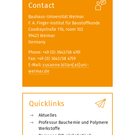
Contact
Bauhaus-Universität Weimar
F. A. Finger-Institut für Baustoffkunde
Coudraystraße 11b, room 102
99423 Weimar
Germany
Phone: +49 (0) 3643/58 4761
Fax: +49 (0) 3643/58 4759
E-Mail:
susanne.kilian[at]uni-
weimar.de
Quicklinks
Aktuelles
Professur Bauchemie und Polymere
Werkstoffe