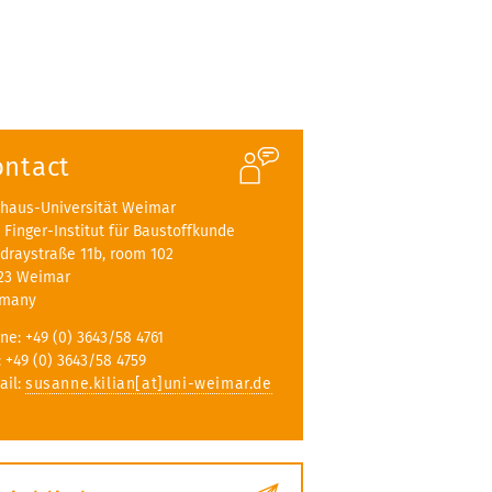
ontact
haus-Universität Weimar
A. Finger-Institut für Baustoffkunde
draystraße 11b, room 102
23 Weimar
rmany
ne: +49 (0) 3643/58 4761
: +49 (0) 3643/58 4759
ail:
susanne.kilian[at]uni-weimar.de