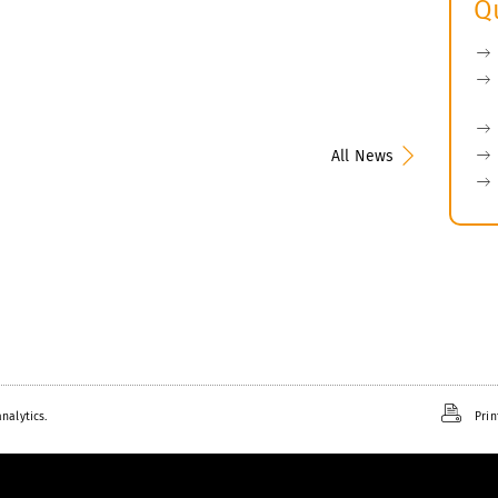
Q
All News
nalytics.
Prin