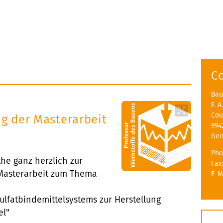
C
Bau
F. 
Cou
ng der Masterarbeit
994
Ge
Pho
the ganz herzlich zur
Fax
 Masterarbeit zum Thema
E-M
ulfatbindemittelsystems zur Herstellung
el"