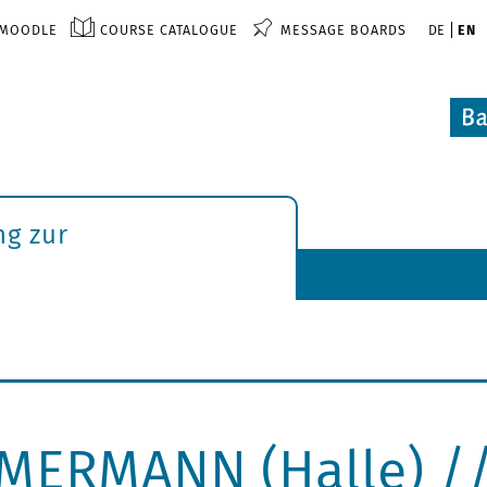
MOODLE
COURSE CATALOGUE
MESSAGE BOARDS
DE
EN
ng zur
MERMANN (Halle) //