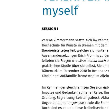
myself
SESSION I
Verena Zimmermann setzte sich im Rahmen
Hochschule für Künste in Bremen mit dem 
theoriegeleiteten Teil, welcher sich unte
Auseinandersetzungen Erich Fromms zu den
leiteten sie Fragen wie „
Was macht mich a
praktischen Studie über sie selbst. Sie ent
Dänemark im Dezember 2018 in Resonanz mit 
Kind einer Großfamilie fremd war: Im Allei
Im Rahmen der gleichnamigen Session gab 
Impulse und Gedanken auf jener Reise. Unse
Ordnung, Begrenzung, Leistungsdruck, Abhä
Ungeplante und Ungewisse sowie die Freih
Doch sind es gerade diese freiheitsgebe