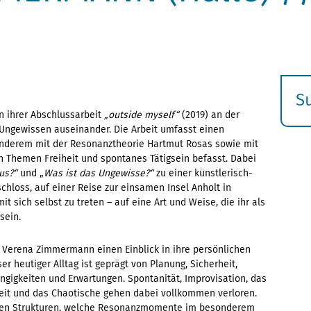
S
 ihrer Abschlussarbeit
„outside myself“
(2019) an der
E
Ungewissen auseinander. Die Arbeit umfasst einen
s
r anderem mit der Resonanztheorie Hartmut Rosas sowie mit
 Themen Freiheit und spontanes Tätigsein befasst. Dabei
us?“
und „
Was ist das Ungewisse?“
zu einer künstlerisch-
schloss, auf einer Reise zur einsamen Insel Anholt in
sich selbst zu treten – auf eine Art und Weise, die ihr als
nsein.
Verena Zimmermann einen Einblick in ihre persönlichen
r heutiger Alltag ist geprägt von Planung, Sicherheit,
ngigkeiten und Erwartungen. Spontanität, Improvisation, das
eit und das Chaotische gehen dabei vollkommen verloren.
nden Strukturen, welche Resonanzmomente im besonderem