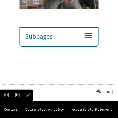
≡
Subpages
Expand
submenu
Print
Contact
Data protection policy
Accessibility Statement