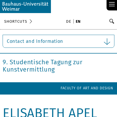
≡
S
SHORTCUTS
DE
EN
Se
Contact and Information
9. Studentische Tagung zur
Kunstvermittlung
FACULTY OF ART AND DESIGN
ELISABETH APEL