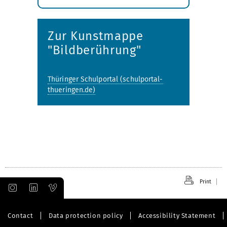
Expand
submenu
Zur Kunstmappe
"Bildberührung"
Thüringer Schulportal (schulportal-
thueringen.de)
Print
Contact
Data protection policy
Accessibility Statement