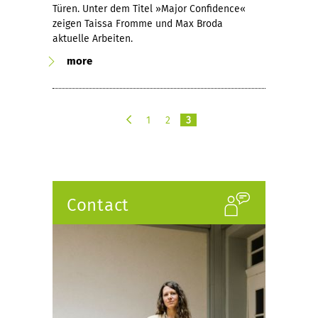
Türen. Unter dem Titel »Major Confidence«
zeigen Taissa Fromme und Max Broda
aktuelle Arbeiten.
more
1
2
3
p
r
e
v
i
Contact
o
u
s