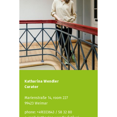
Katharina Wendler
Curator
Marienstraße 14, room 227
99423 Weimar
phone: +49(0)3643 / 58 32 80