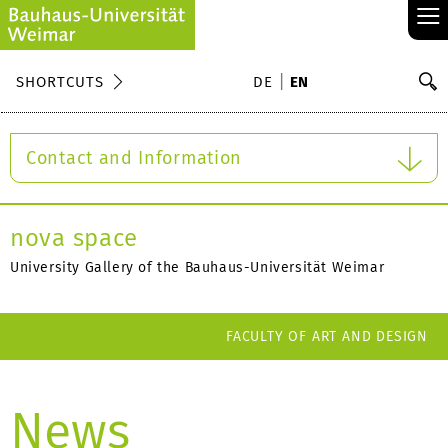
≡
S
SHORTCUTS
DE
EN
Se
Contact and Information
nova space
University Gallery of the Bauhaus-Universität Weimar
FACULTY OF ART AND DESIGN
News