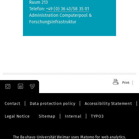
Raum 213
Telefon:
+49 (0) 36 43/58 35 01
Administration Computerpool &
Forschungsinfrastruktur
Print
Contact
Data protection policy
Accessibility Statement
Legal Notice
Sitemap
Internal
TYPO3
The Bauhaus-Universität Weimar uses Matomo for web analytics.