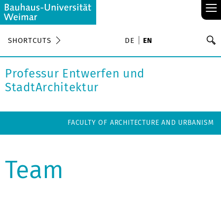
≡
S
SHORTCUTS
DE
EN
Se
Professur Entwerfen und
StadtArchitektur
FACULTY OF ARCHITECTURE AND URBANISM
Team