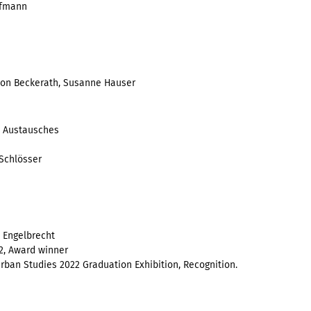
ffmann
 von Beckerath, Susanne Hauser
s Austausches
Schlösser
y Engelbrecht
2,
Award winner
Urban Studies 2022 Graduation Exhibition, Recognition.