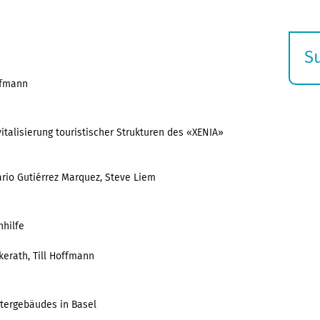
S
E
ffmann
s
italisierung touristischer Strukturen des «XENIA»
ario Gutiérrez Marquez, Steve Liem
nhilfe
kerath, Till Hoffmann
tergebäudes in Basel