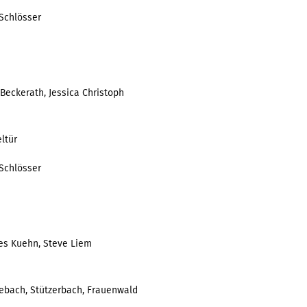
Schlösser
Beckerath, Jessica Christoph
ltür
Schlösser
es Kuehn, Steve Liem
ebach, Stützerbach, Frauenwald