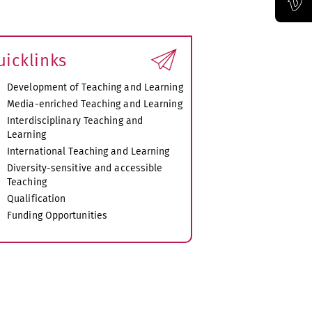
Official Vimeo channel of the Bauhaus-Universität Weimar
uicklinks
Development of Teaching and Learning
Media-enriched Teaching and Learning
Interdisciplinary Teaching and
Learning
International Teaching and Learning
Diversity-sensitive and accessible
Teaching
Qualification
Funding Opportunities