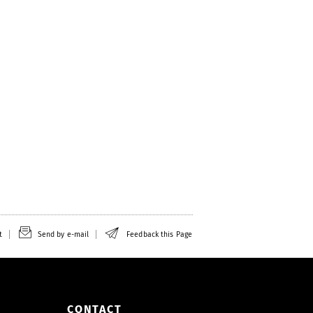
t
Send by e-mail
Feedback this Page
CONTACT