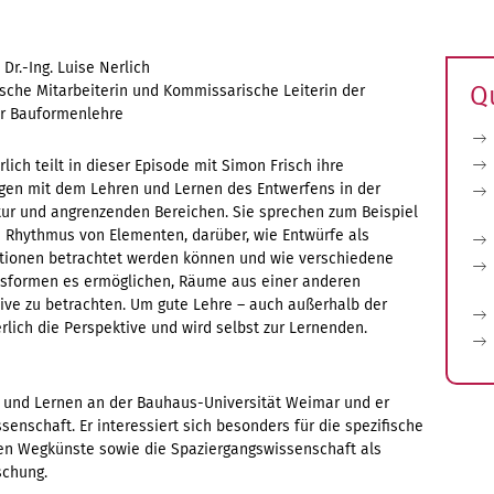
Dr.-Ing. Luise Nerlich
Q
che Mitarbeiterin und Kommissarische Leiterin der
r Bauformenlehre
rlich teilt in dieser Episode mit Simon Frisch ihre
gen mit dem Lehren und Lernen des Entwerfens in der
tur und angrenzenden Bereichen. Sie sprechen zum Beispiel
 Rhythmus von Elementen, darüber, wie Entwürfe als
ionen betrachtet werden können und wie verschiedene
sformen es ermöglichen, Räume aus einer anderen
ive zu betrachten. Um gute Lehre – auch außerhalb der
rlich die Perspektive und wird selbst zur Lernenden.
re und Lernen an der Bauhaus-Universität Weimar und er
senschaft. Er interessiert sich besonders für die spezifische
chen Wegkünste sowie die Spaziergangswissenschaft als
schung.