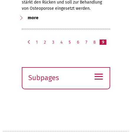
stärkt den Rücken und soll zur Behandlung
von Osteoporose eingesetzt werden.
more
1
2
3
4
5
6
7
8
9
p
r
e
v
≡
i
Subpages
o
u
Expand
s
submenu